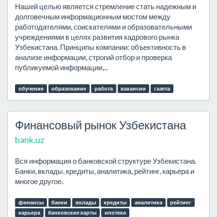
Нашей целью является стремление стать надежным и
долговечным информационным мостом между
работодателями, соискателями и образовательными
учреждениями в целях развития кадрового рынка
Узбекистана. Принципы компании: объективность в
анализе информации, строгий отбор и проверка
публикуемой информации,...
обучение
образование
работа
вакансии
газета
Финансовый рынок Узбекистана
bank.uz
Вся информация о банковской структуре Узбекистана.
Банки, вклады, кредиты, аналитика, рейтинг, карьера и
многое другое.
финансы
банки
вклады
кредиты
аналитика
рейтинг
карьера
банковские карты
ипотека