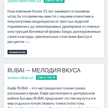
yasincollection.uz
Сайт в TAS-IX
Нша компания более 10 лет занимается пошивом
штор.За это время мы вместе с нашими клиентами и
покупателями неоднократно от простых моделей
поднимались до невообразимых драпировок и сложных
конструкций Витиеватой формы бандо, разноуровневые
сваги и каскады, оригинальные сочетания фактур и
расцветок —...
пошив штор
RUBAI — МЕЛОДИЯ ВКУСА
www.rubai.uz
Сайт в TAS-IX
Кафе RUBAI – это настоящая восточная сказка
роскошная и яркая. Кафе расположен в центральном
районе Бухары.RUBAI предлагает гостям окунуться в
мир отдыха и почувствовать тонкости востока.