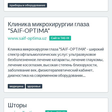
приборы и оборудование
Клиника микрохирургии глаза
"SAIF-OPTIMA"
www.saif-optima.uz
Сайт в TAS-IX
Клиника микрохирургии глаза "SAIF-OPTIMA" - широкий
спектр офтальмологических услуг: ультразвуковое
безболезненное лечение катаракты, лечение глаукомы,
лечение косоглазия, высокая степень близорукости,
заболевание век, физиотерапевтический кабинет,
диагностика на современном оборудовании....
медицина
здоровье
Шторы