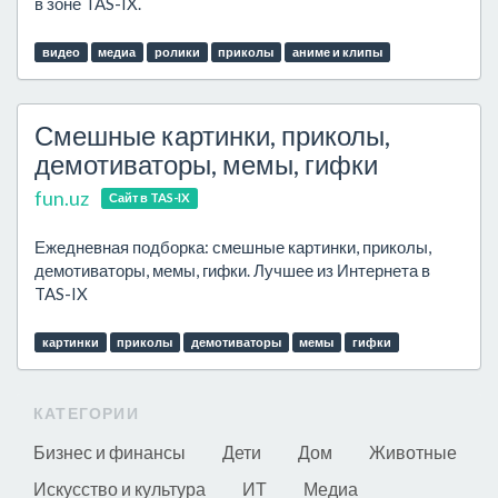
в зоне TAS-IX.
видео
медиа
ролики
приколы
аниме и клипы
Смешные картинки, приколы,
демотиваторы, мемы, гифки
fun.uz
Сайт в TAS-IX
Ежедневная подборка: смешные картинки, приколы,
демотиваторы, мемы, гифки. Лучшее из Интернета в
TAS-IX
картинки
приколы
демотиваторы
мемы
гифки
КАТЕГОРИИ
Бизнес и финансы
Дети
Дом
Животные
Искусство и культура
ИТ
Медиа