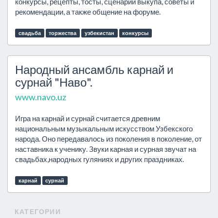
конкурсы, рецепты, тосты, сценарии выкупа, советы и
рекомендации, а также общение на форуме.
свадьба
торжества
узбекистан
конкурсы
Народный ансамбль карнай и
сурнай "Наво".
www.navo.uz
Игра на карнай и сурнай считается древним
национальным музыкальным искусством Узбекского
народа. Оно передавалось из поколения в поколение, от
наставника к ученику. Звуки карная и сурная звучат на
свадьбах,народных гуляниях и других праздниках.
карнай
сурнай
КАТЕГОРИИ