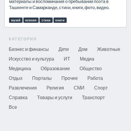
материалы и воспоминания о пребывании поэта в
Ташкенте и Самарканде, стихи, книги, фото, видео.
музей
есенин
стихи
книги
КАТЕГОРИИ
Бизнес и финансы
Дети
Дом
Животные
Искусство и культура
ИТ
Медиа
Медицина
Образование
Общество
Отдых
Порталы
Прочее
Работа
Развлечения
Религия
СМИ
Спорт
Справка
Товары и услуги
Транспорт
Все