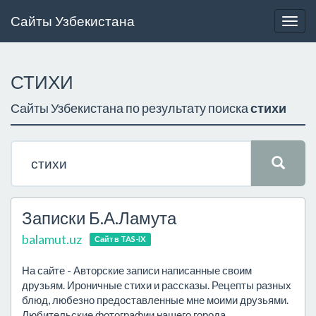
Сайты Узбекистана
Togg
navig
СТИХИ
Сайты Узбекистана по результату поиска
стихи
Записки Б.А.Ламута
balamut.uz
Сайт в TAS-IX
На сайте - Авторские записи написанные своим
друзьям. Ироничные стихи и рассказы. Рецепты разных
блюд, любезно предоставленные мне моими друзьями.
Любительские фотографии нашего города.