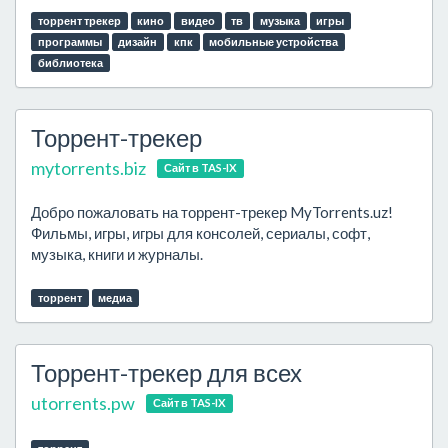
торрент трекер
кино
видео
тв
музыка
игры
программы
дизайн
кпк
мобильные устройства
библиотека
Торрент-трекер
mytorrents.biz
Сайт в TAS-IX
Добро пожаловать на торрент-трекер MyTorrents.uz!
Фильмы, игры, игры для консолей, сериалы, софт,
музыка, книги и журналы.
торрент
медиа
Торрент-трекер для всех
utorrents.pw
Сайт в TAS-IX