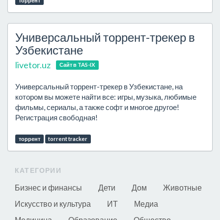
торрент
Универсальный торрент-трекер в
Узбекистане
livetor.uz
Сайт в TAS-IX
Универсальный торрент-трекер в Узбекистане, на
котором вы можете найти все: игры, музыка, любимые
фильмы, сериалы, а также софт и многое другое!
Регистрация свободная!
торрент
torrent tracker
КАТЕГОРИИ
Бизнес и финансы
Дети
Дом
Животные
Искусство и культура
ИТ
Медиа
Медицина
Образование
Общество