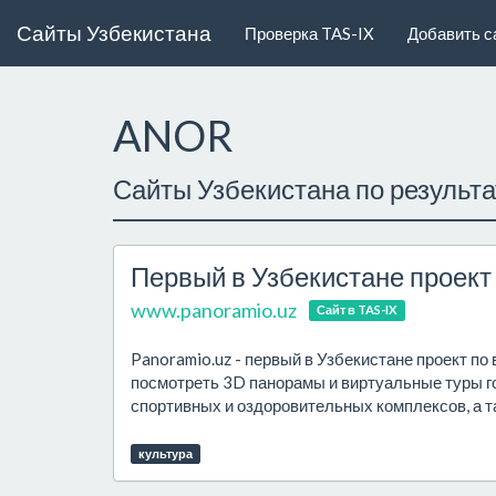
Сайты Узбекистана
Проверка TAS-IX
Добавить с
ANOR
Сайты Узбекистана по результ
Первый в Узбекистане проект
www.panoramio.uz
Сайт в TAS-IX
Panoramio.uz - первый в Узбекистане проект по
посмотреть 3D панорамы и виртуальные туры го
спортивных и оздоровительных комплексов, а т
культура