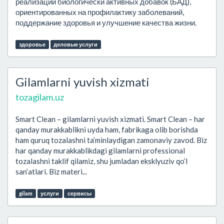
реализации биологически активных добавок (БАД),
ориентированных на профилактику заболеваний,
поддержание здоровья и улучшение качества жизни.
здоровье
деловые услуги
Gilamlarni yuvish xizmati
tozagilam.uz
Smart Clean – gilamlarni yuvish xizmati. Smart Clean – har
qanday murakkablikni uyda ham, fabrikaga olib borishda
ham quruq tozalashni ta’minlaydigan zamonaviy zavod. Biz
har qanday murakkablikdagi gilamlarni professional
tozalashni taklif qilamiz, shu jumladan eksklyuziv qo’l
san’atlari. Biz materi...
gilam
услуги
сервисы