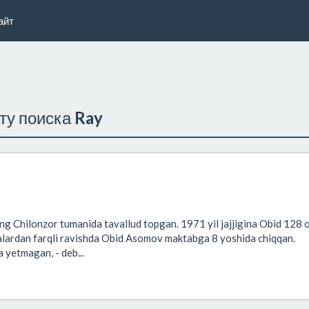
айт
ату поиска
Ray
!
g Chilonzor tumanida tavallud topgan. 1971 yil jajjigina Obid 128 o
alardan farqli ravishda Obid Asomov maktabga 8 yoshida chiqqan.
 yetmagan, - deb...