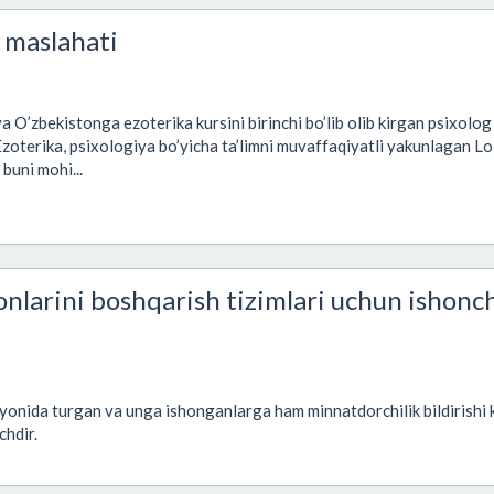
g maslahati
 O’zbekistonga ezoterika kursini birinchi bo’lib olib kirgan psixolog
zoterika, psixologiya bo’yicha ta’limni muvaffaqiyatli yakunlagan Lo
buni mohi...
nlarini boshqarish tizimlari uchun ishonch
g yonida turgan va unga ishonganlarga ham minnatdorchilik bildirishi 
chdir.