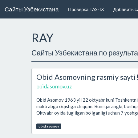
Сайты Узбекистана
Проверка TAS-IX
Добавить с
RAY
Сайты Узбекистана по результ
Obid Asomovning rasmiy sayti
obidasomov.uz
Obid Asomov 1963 yil 22 oktyabr kuni Toshkentnin
maktrabga o’qishga chiqqan. Buni qarangki, boshq
Oktyabr oyida tug’ilgan bo’lganligi uchun 7 yoshga
obid asomov