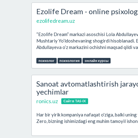
Ezolife Dream - online psixolo
ezolifedream.uz
“Ezolife Dream” markazi asoschisi Lola Abdullayeva
Mushtariy Yo’ldoshevaning shogirdi hisoblanadi. E
Abdullayeva o’z markazini ochishni maqsad qildi va 
психолог
психология
онлайн курсы
Sanoat avtomatlashtirish jarayo
yechimlar
ronics.uz
Сайт в TAS-IX
Har bir yirik kompaniya nafaqat o'ziga, balki unin
Zero, bizning ishimizdagi eng muhim tamoyil ishon