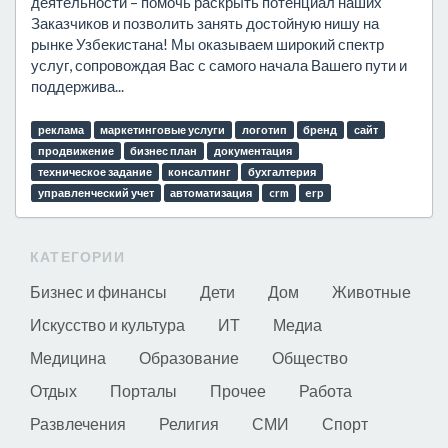
деятельности – помочь раскрыть потенциал наших
Заказчиков и позволить занять достойную нишу на
рынке Узбекистана! Мы оказываем широкий спектр
услуг, сопровождая Вас с самого начала Вашего пути и
поддержива...
реклама
маркетинговые услуги
логотип
бренд
сайт
продвижение
бизнес план
документация
техническое задание
консалтинг
бухгалтерия
управленческий учет
автоматизация
crm
erp
КАТЕГОРИИ
Бизнес и финансы
Дети
Дом
Животные
Искусство и культура
ИТ
Медиа
Медицина
Образование
Общество
Отдых
Порталы
Прочее
Работа
Развлечения
Религия
СМИ
Спорт