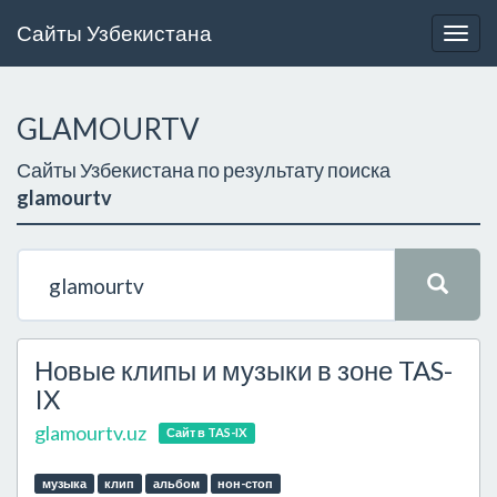
Сайты Узбекистана
Togg
navig
GLAMOURTV
Сайты Узбекистана по результату поиска
glamourtv
Новые клипы и музыки в зоне TAS-
IX
glamourtv.uz
Сайт в TAS-IX
музыка
клип
альбом
нон-стоп