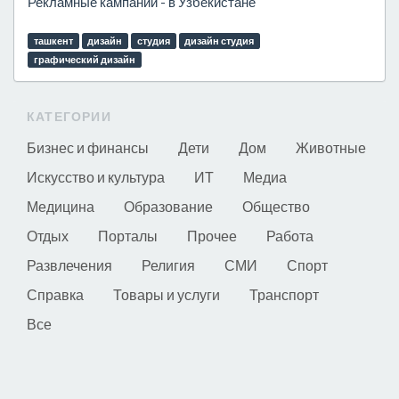
Рекламные кампании - в Узбекистане
ташкент
дизайн
студия
дизайн студия
графический дизайн
КАТЕГОРИИ
Бизнес и финансы
Дети
Дом
Животные
Искусство и культура
ИТ
Медиа
Медицина
Образование
Общество
Отдых
Порталы
Прочее
Работа
Развлечения
Религия
СМИ
Спорт
Справка
Товары и услуги
Транспорт
Все