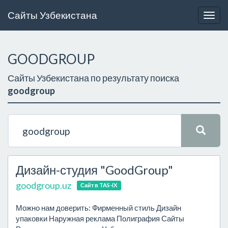
Сайты Узбекистана
Togg
navig
GOODGROUP
Сайты Узбекистана по результату поиска
goodgroup
Дизайн-студия "GoodGroup"
goodgroup.uz
Сайт в TAS-IX
Можно нам доверить: Фирменный стиль Дизайн
упаковки Наружная реклама Полиграфия Сайты