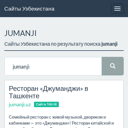
Сайты Узбекистана
Togg
navig
JUMANJI
Сайты Узбекистана по результату поиска
jumanji
Ресторан «Джуманджи» в
Ташкенте
jumanji.uz
Сайт в TAS-IX
Семейный ресторан с живой музыкой, двориком и
кабинками — это «Джуманджи»! Ресторан китайской и