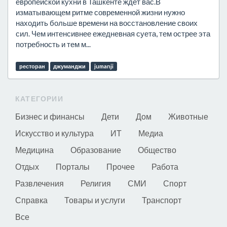
европейской кухни в Ташкенте ждёт вас.В
изматывающем ритме современной жизни нужно
находить больше времени на восстановление своих
сил. Чем интенсивнее ежедневная суета, тем острее эта
потребность и тем м...
ресторан
джуманджи
jumanji
КАТЕГОРИИ
Бизнес и финансы
Дети
Дом
Животные
Искусство и культура
ИТ
Медиа
Медицина
Образование
Общество
Отдых
Порталы
Прочее
Работа
Развлечения
Религия
СМИ
Спорт
Справка
Товары и услуги
Транспорт
Все