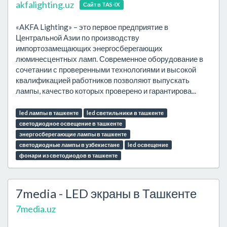
akfalighting.uz
Сайт в TAS-IX
«AKFA Lighting» – это первое предприятие в
Центральной Азии по производству
импортозамещающих энергосберегающих
люминесцентных ламп. Современное оборудование в
сочетании с проверенными технологиями и высокой
квалификацией работников позволяют выпускать
лампы, качество которых проверено и гарантирова...
led лампы в ташкенте
led светильники в ташкенте
светодиодное освещение в ташкенте
энергосберегающие лампы в ташкенте
светодиодные лампы в узбекистане
led освещение
фонари из светодиодов в ташкенте
7media - LED экраны в Ташкенте
7media.uz