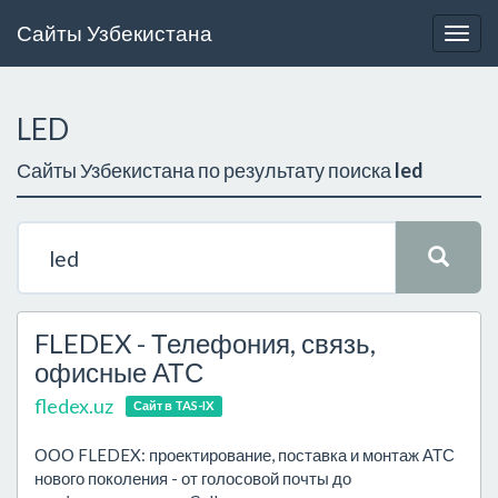
Сайты Узбекистана
Togg
navig
LED
Сайты Узбекистана по результату поиска
led
FLEDEX - Телефония, связь,
офисные АТС
fledex.uz
Сайт в TAS-IX
ООО FLEDEX: проектирование, поставка и монтаж АТС
нового поколения - от голосовой почты до