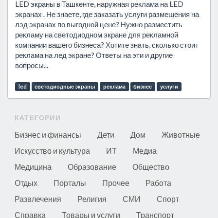
LED экраны в Ташкенте, наружная реклама на LED
экранах . Не знаете, где заказать услуги размещения на
лэд экранах по выгодной цене? Нужно разместить
рекламу на светодиодном экране для рекламной
компании вашего бизнеса? Хотите знать, сколько стоит
реклама на лед экране? Ответы на эти и другие
вопросы...
led
светодиодные экраны
реклама
бизнес
услуги
КАТЕГОРИИ
Бизнес и финансы
Дети
Дом
Животные
Искусство и культура
ИТ
Медиа
Медицина
Образование
Общество
Отдых
Порталы
Прочее
Работа
Развлечения
Религия
СМИ
Спорт
Справка
Товары и услуги
Транспорт