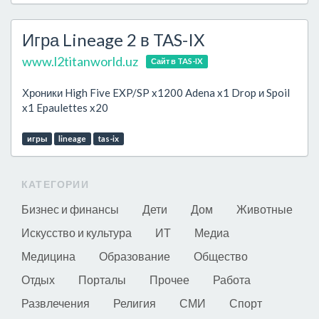
Игра Lineage 2 в TAS-IX
www.l2titanworld.uz
Сайт в TAS-IX
Хроники High Five EXP/SP x1200 Adena x1 Drop и Spoil
x1 Epaulettes x20
игры
lineage
tas-ix
КАТЕГОРИИ
Бизнес и финансы
Дети
Дом
Животные
Искусство и культура
ИТ
Медиа
Медицина
Образование
Общество
Отдых
Порталы
Прочее
Работа
Развлечения
Религия
СМИ
Спорт