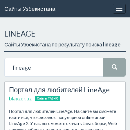
Сайты Узбекистана
Togg
navig
LINEAGE
Сайты Узбекистана по результату поиска
lineage
Портал для любителей LineAge
blayzer.uz
Сайт в TAS-IX
Портал для любителей LineAge. На сайте вы сможете
найти всё, что связано с популярной online игрой
LineAge 2. У нас вы сможете скачать Java сборки, Web
движки, шаблоны, геодату, защиту для сервера,