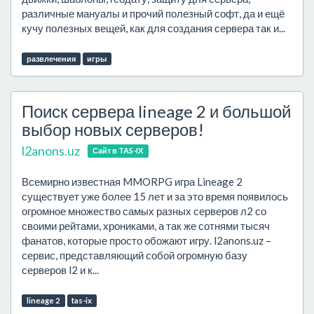
различные мануалы и прочий полезный софт, да и ещё
кучу полезных вещей, как для создания сервера так и...
развлечения
игры
Поиск сервера lineage 2 и большой
выбор новых серверов!
l2anons.uz
Сайт в TAS-IX
Всемирно известная MMORPG игра Lineage 2
существует уже более 15 лет и за это время появилось
огромное множество самых разных серверов л2 со
своими рейтами, хрониками, а так же сотнями тысяч
фанатов, которые просто обожают игру. l2anons.uz –
сервис, представляющий собой огромную базу
серверов l2 и к...
lineage 2
tas-ix