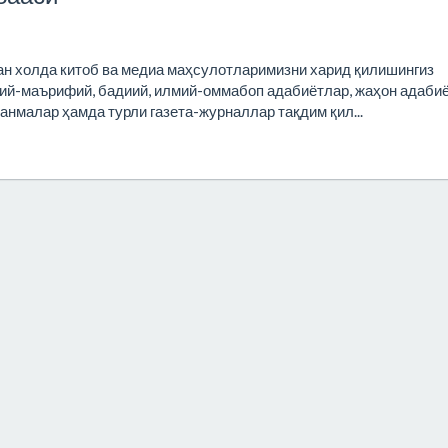
ан холда китоб ва медиа маҳсулотларимизни харид қилишингиз
ний-маърифий, бадиий, илмий-оммабоп адабиётлар, жаҳон адаби
анмалар ҳамда турли газета-журналлар тақдим қил...