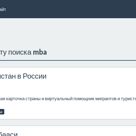
айт
ату поиска
mba
стан в России
ная карточка страны и виртуальный помощник мигрантов и турист
ты
бааси