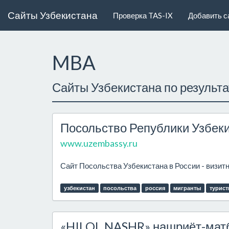
Сайты Узбекистана
Проверка TAS-IX
Добавить с
MBA
Сайты Узбекистана по результ
Посольство Републики Узбеки
www.uzembassy.ru
Сайт Посольства Узбекистана в России - визит
узбекистан
посольства
россия
мигранты
турис
«HILOL NASHR» нашриёт-мат