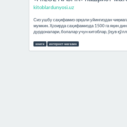
kitoblardunyosi.uz
Сиз ушбу саҳифамиз орқали уйингиздан чиқмаг
мумкин. Ҳозирда саҳифамизда 1500 га яқин ди
дурдоналари, болалар учун китоблар, ўқув қўлл
книги
интернет-магазин