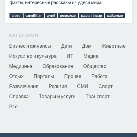
факты, интересные рассказы и чудеса мира
фото
yangiliklar
дунё
воқеалар
кашфиётлар
хабарлар
КАТЕГОРИИ
Бизнес и финансы
Дети
Дом
Животные
Искусство и культура
ИТ
Медиа
Медицина
Образование
Общество
Отдых
Порталы
Прочее
Работа
Развлечения
Религия
СМИ
Спорт
Справка
Товары и услуги
Транспорт
Все