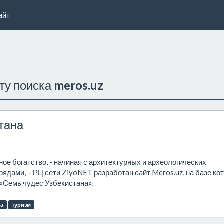
айт
ату поиска
meros.uz
тана
ое богатство, - начиная с архитектурных и археологических
ядами, – РЦ сети ZiyoNET разработан сайт Meros.uz, на базе ко
«Семь чудес Узбекистана».
да
туризм