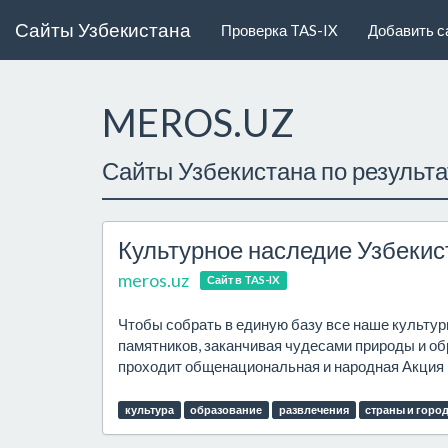
Сайты Узбекистана
Проверка TAS-IX
Добавить с
MEROS.UZ
Сайты Узбекистана по результ
Культурное наследие Узбекис
meros.uz
Сайт в TAS-IX
Чтобы собрать в единую базу все наше культурн
памятников, заканчивая чудесами природы и обр
проходит общенациональная и народная Акция 
культура
образование
развлечения
страны и горо