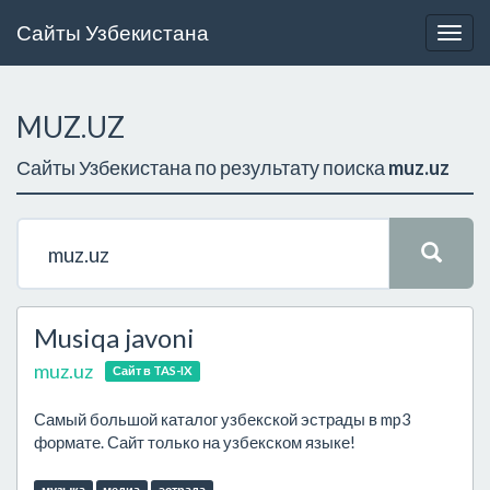
Сайты Узбекистана
Togg
navig
MUZ.UZ
Сайты Узбекистана по результату поиска
muz.uz
Musiqa javoni
muz.uz
Сайт в TAS-IX
Самый большой каталог узбекской эстрады в mp3
формате. Сайт только на узбекском языке!
музыка
медиа
эстрада