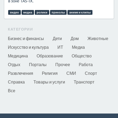
в зоне TAS-IX.
видео
медиа
ролики
приколы
аниме и клипы
КАТЕГОРИИ
Бизнес и финансы
Дети
Дом
Животные
Искусство и культура
ИТ
Медиа
Медицина
Образование
Общество
Отдых
Порталы
Прочее
Работа
Развлечения
Религия
СМИ
Спорт
Справка
Товары и услуги
Транспорт
Все