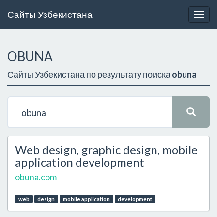
Сайты Узбекистана
Togg
navig
OBUNA
Сайты Узбекистана по результату поиска
obuna
Web design, graphic design, mobile
application development
obuna.com
web
design
mobile application
development