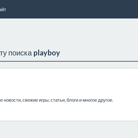
айт
ату поиска
playboy
новости, свежие игры, статьи, блоги и многое другое.