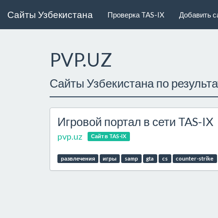
Сайты Узбекистана
Проверка TAS-IX
Добавить с
PVP.UZ
Сайты Узбекистана по результ
Игровой портал в сети TAS-IX
pvp.uz
Сайт в TAS-IX
развлечения
игры
samp
gta
cs
counter-strike