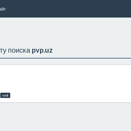
айт
ату поиска
pvp.uz
cod