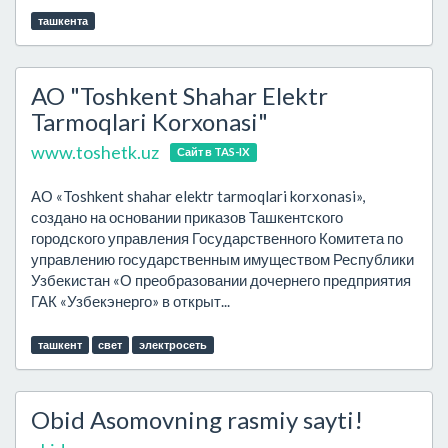
ташкента
AO "Toshkent Shahar Elektr
Tarmoqlari Korxonasi"
www.toshetk.uz
Сайт в TAS-IX
АО «Toshkent shahar elektr tarmoqlari korxonasi»,
создано на основании приказов Ташкентского
городского управления Государственного Комитета по
управлению государственным имуществом Республики
Узбекистан «О преобразовании дочернего предприятия
ГАК «Узбекэнерго» в открыт...
ташкент
свет
электросеть
Obid Asomovning rasmiy sayti!