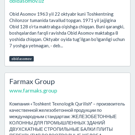
obidasomov.uz
Obid Asomov 1963 yil 22 oktyabr kuni Toshkentning
Chilonzor tumanida tavallud topgan. 1971 yil jajjigina
Obid 128 o’rta maktrabga o’qishga chiqqan. Buni qarangki,
boshqalardan farqli ravishda Obid Asomov maktabga 8
yoshida chiqqan. Oktyabr oyida tug’ilgan bo’lganligi uchun
7 yoshga yetmagan, - deb...
obid asomov
Farmax Group
www.farmaks.group
Компания «Toshkent Texnologik Qurilish" – произвоитель
качественной железобетонной продукции по
международным стандартам: ЖЕЛЕЗОБЕТОННЫЕ
КОЛОННЫ ДЛЯ ПРОМЫШЛЕННЫХ ЗДАНИЙ
ДВУХСКАТНЫЕ СТРОПИЛЬНЫЕ БАЛКИ ПЛИТЫ