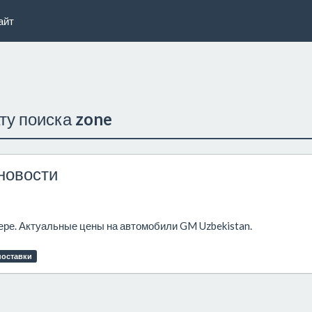
айт
ату поиска
zone
новости
лере. Актуальные цены на автомобили GM Uzbekistan.
поставки