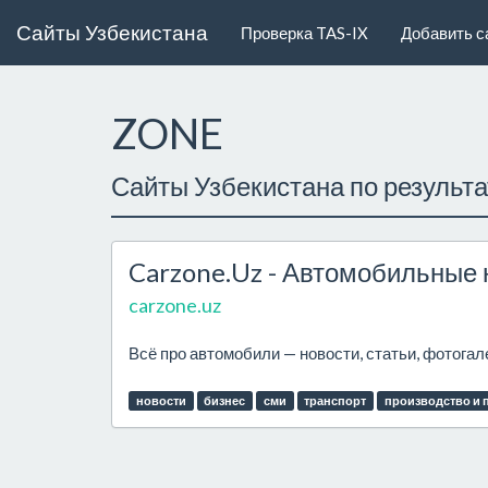
Сайты Узбекистана
Проверка TAS-IX
Добавить с
ZONE
Сайты Узбекистана по результ
Carzone.Uz - Автомобильные 
carzone.uz
Всё про автомобили — новости, статьи, фотога
новости
бизнес
сми
транспорт
производство и 