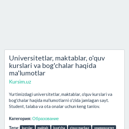
Universitetlar, maktablar, o'quv
kurslari va bog'chalar haqida
ma'lumotlar
Kursim.uz
Yurtimizdagi universitetlar, maktablar, o'quv kurslari va
bog'chalar haqida ma'lumotlarni o'zida jamlagan sayt.
Student, talaba va ota onalar uchun keng tanlov.
Категория:
Образование
Теги:
kurslar
maktab
bog'cha
o'quv markaz
университет