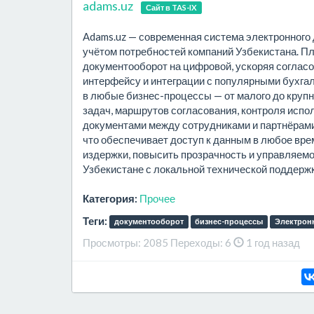
adams.uz
Сайт в TAS-IX
Adams.uz — современная система электронного
учётом потребностей компаний Узбекистана. 
документооборот на цифровой, ускоряя согласо
интерфейсу и интеграции с популярными бухгал
в любые бизнес-процессы — от малого до крупн
задач, маршрутов согласования, контроля испо
документами между сотрудниками и партнёрами
что обеспечивает доступ к данным в любое врем
издержки, повысить прозрачность и управляем
Узбекистане с локальной технической поддержк
Категория:
Прочее
Теги:
документооборот
бизнес-процессы
Электрон
Просмотры:
2085
Переходы:
6
1 год назад