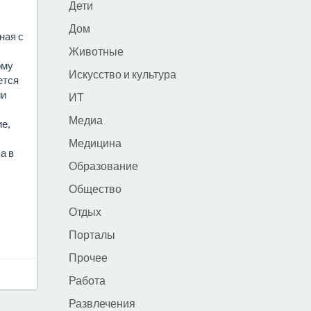
Дети
Дом
ная с
Животные
ому
Искусство и культура
ется
ии
ИТ
Медиа
е,
Медицина
а в
Образование
Общество
Отдых
Порталы
Прочее
Работа
Развлечения