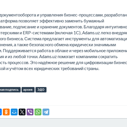
 документооборота и управления бизнес-процессами, разработан
Платформа позволяет эффективно заменить бумажный
вание, подписание и хранение документов. Благодаря интуитивн
терскими и ERP-системами (включая 1С), Adams.uz легко внедря
ого бизнеса. Система предлагает инструменты для автоматизац
лнения, а также безопасного обмена юридически значимыми
. Поддерживается работа в облаке и через мобильное приложени
я и из любой точки. Adams.uz помогает компаниям сократить
ость процессов. Это надёжное решение для цифровизации бизнес
ой и учётом всех юридических требований страны.
ная подпись
архив
ЭДО