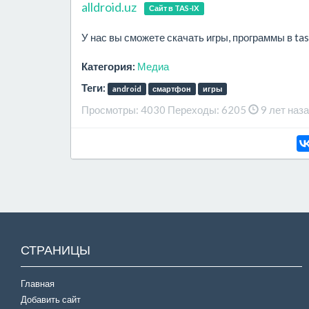
alldroid.uz
Сайт в TAS-IX
У нас вы сможете скачать игры, программы в tas
Категория:
Медиа
Теги:
android
смартфон
игры
Просмотры:
4030
Переходы:
6205
9 лет наз
СТРАНИЦЫ
Главная
Добавить сайт