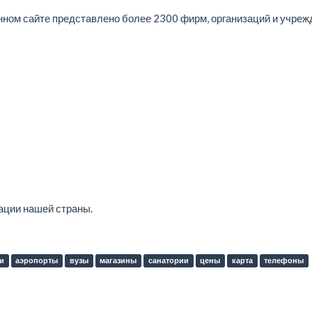
нном сайте представлено более 2300 фирм, организаций и учреж
зации нашей страны.
и
аэропорты
вузы
магазины
санатории
цены
карта
телефоны