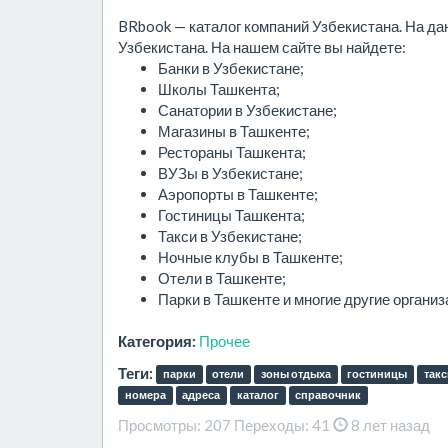
BRbook — каталог компаний Узбекистана. На да
Узбекистана. На нашем сайте вы найдете:
Банки в Узбекистане;
Школы Ташкента;
Санатории в Узбекистане;
Магазины в Ташкенте;
Рестораны Ташкента;
ВУЗы в Узбекистане;
Аэропорты в Ташкенте;
Гостиницы Ташкента;
Такси в Узбекистане;
Ночные клубы в Ташкенте;
Отели в Ташкенте;
Парки в Ташкенте и многие другие органи
Категория:
Прочее
Теги:
парки
отели
зоны отдыха
гостиницы
такс
номера
адреса
каталог
справочник
Просмотры:
207
Переходы:
41
8 лет назад