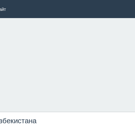
айт
збекистана