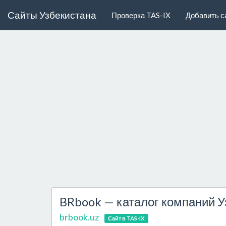
Сайты Узбекистана
Проверка TAS-IX
Добавить с
BRbook — каталог компаний У
brbook.uz
Сайт в TAS-IX