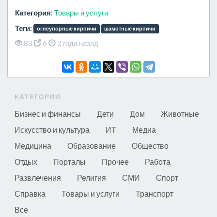
Категория:
Товары и услуги
Теги:
огнеупорные кирпичи
шамотные кирпичи
83
6
2 года назад
КАТЕГОРИИ
Бизнес и финансы
Дети
Дом
Животные
Искусство и культура
ИТ
Медиа
Медицина
Образование
Общество
Отдых
Порталы
Прочее
Работа
Развлечения
Религия
СМИ
Спорт
Справка
Товары и услуги
Транспорт
Все