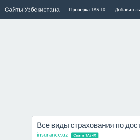
Сайты Узбекистана
Проверка TAS-IX
Добавить с
Все виды страхования по до
insurance.uz
Сайт в TAS-IX