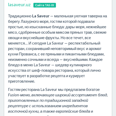
lasaveur.uz
Сайт в TAS-IX
Традиционно
La Saveur
— маленькая уютная таверна на
берегу Лазурного моря, гостям которой подавали
простые, но изысканные блюда: дары моря, нежнейшее
мясо, сдобренные особым миксом пряных трав, свежие
овощи и вкуснейшие фрукты. Но все течет, все
меняется… И сегодня La Saveur — респектабельный
ресторан, сохранивший неповторимый вкус и аромат
кухни Прованса, с ее пряными и пикантными блюдами,
неизменно сочными и всегда — вкуснейшими. Каждое
блюдо в меню La Saveur — шедевр кулинарного
искусства от шеф-повара ресторана, который лично
участвует в разработке рецепта и курирует
приготовление.
Гостям ресторана La Saveur мы предлагаем богатое
Fusion-меню, включающее широкий ассортимент блюд,
приготовленных по традиционной западной
рецептуре с использованием ингредиентов
восточной кухни, а также европейские блюда
и