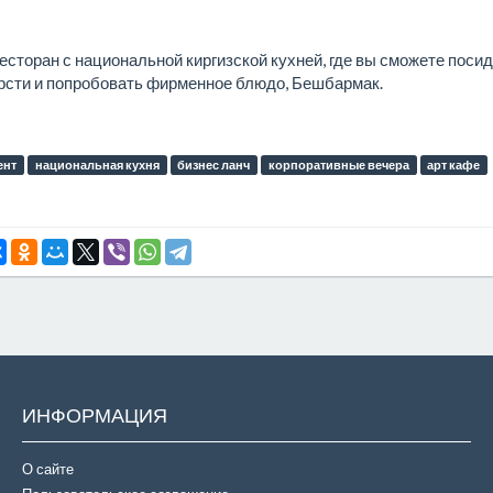
сторан с национальной киргизской кухней, где вы сможете посид
рсти и попробовать фирменное блюдо, Бешбармак.
ент
национальная кухня
бизнес ланч
корпоративные вечера
арт кафе
ИНФОРМАЦИЯ
О сайте