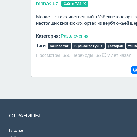
manas.uz
Сайт в TAS-IX
Манас — это единственный в Узбекистане арт-ре
настоящих киргизских юртах из верблюжьей ше
Категория:
Развлечения
Теги:
бешбармак
киргизская кухня
ресторан
ташк
Просмотры:
366
Переходы:
36
9 лет назад
СТРАНИЦЫ
Главная