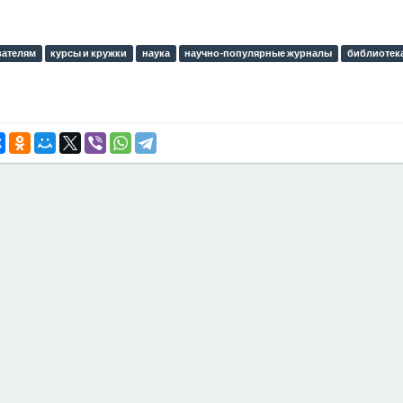
вателям
курсы и кружки
наука
научно-популярные журналы
библиотек