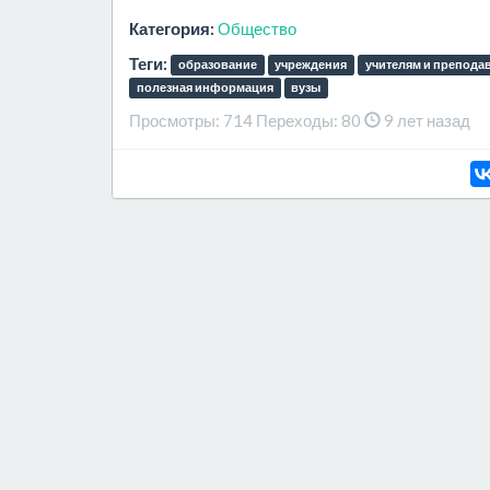
Категория:
Общество
Теги:
образование
учреждения
учителям и препода
полезная информация
вузы
Просмотры:
714
Переходы:
80
9 лет назад