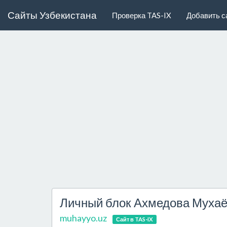
Сайты Узбекистана
Проверка TAS-IX
Добавить с
Личный блок Ахмедова Муха
muhayyo.uz
Сайт в TAS-IX