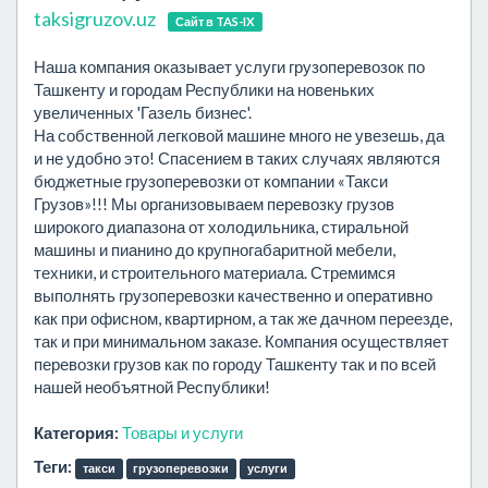
taksigruzov.uz
Сайт в TAS-IX
Наша компания оказывает услуги грузоперевозок по
Ташкенту и городам Республики на новеньких
увеличенных 'Газель бизнес'.
На собственной легковой машине много не увезешь, да
и не удобно это! Спасением в таких случаях являются
бюджетные грузоперевозки от компании «Такси
Грузов»!!! Мы организовываем перевозку грузов
широкого диапазона от холодильника, стиральной
машины и пианино до крупногабаритной мебели,
техники, и строительного материала. Стремимся
выполнять грузоперевозки качественно и оперативно
как при офисном, квартирном, а так же дачном переезде,
так и при минимальном заказе. Компания осуществляет
перевозки грузов как по городу Ташкенту так и по всей
нашей необъятной Республики!
Категория:
Товары и услуги
Теги:
такси
грузоперевозки
услуги