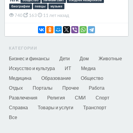
общество
личный сайт
озодбек назарбеков
биографии
певцы
музыке
740
163
11 лет назад
КАТЕГОРИИ
Бизнес и финансы
Дети
Дом
Животные
Искусство и культура
ИТ
Медиа
Медицина
Образование
Общество
Отдых
Порталы
Прочее
Работа
Развлечения
Религия
СМИ
Спорт
Справка
Товары и услуги
Транспорт
Все