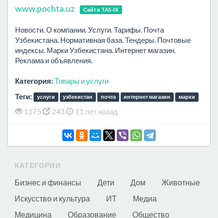
www.pochta.uz
Сайт в TAS-IX
Новости. О компании. Услуги. Тарифы. Почта
Узбекистана. Нормативная база. Тендеры. Почтовые
индексы. Марки Узбекистана. Интернет магазин.
Реклама и объявления.
Категория:
Товары и услуги
Теги:
услуги
узбекистан
почта
интернет магазин
марки
1175
243
11 лет назад
КАТЕГОРИИ
Бизнес и финансы
Дети
Дом
Животные
Искусство и культура
ИТ
Медиа
Медицина
Образование
Общество