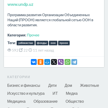
www.undp.uz
Программа развития Организации Объединенных
Наций (ПРООН) является глобальной сетью ООН в
области развития.
Категория:
Прочее
Теги:
узбекистан
фонды
оон
проон
592
22
11 лет назад
КАТЕГОРИИ
Бизнес и финансы
Дети
Дом
Животные
Искусство и культура
ИТ
Медиа
Медицина
Образование
Общество