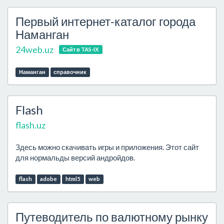
Первый интернет-каталог города
Наманган
24web.uz
Сайт в TAS-IX
Наманган
справочник
Flash
flash.uz
Здесь можно скачивать игры и приложения. Этот сайт
для нормальды версий андройдов.
flash
adobe
html5
web
Путеводитель по валютному рынку