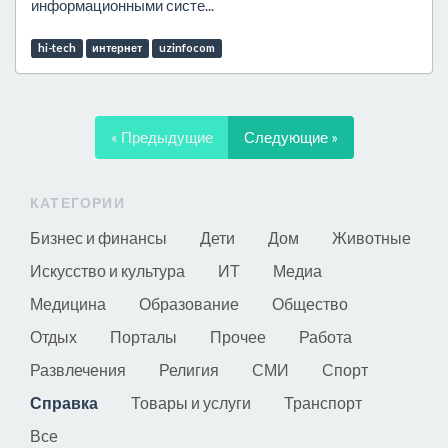
информационными систе...
hi-tech
интернет
uzinfocom
« Предыдущие
Следующие »
КАТЕГОРИИ
Бизнес и финансы
Дети
Дом
Животные
Искусство и культура
ИТ
Медиа
Медицина
Образование
Общество
Отдых
Порталы
Прочее
Работа
Развлечения
Религия
СМИ
Спорт
Справка
Товары и услуги
Транспорт
Все