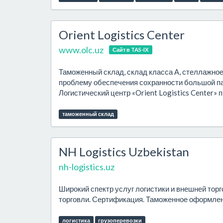
Orient Logistics Center
www.olc.uz
Сайт в TAS-IX
Таможенный склад, склад класса А, стеллажное
проблему обеспечения сохранности большой пар
Логистический центр «Orient Logistics Center» п
таможенный склад
NH Logistics Uzbekistan
nh-logistics.uz
Широкий спектр услуг логистики и внешней торг
торговли. Сертификация. Таможенное оформлен
логистика
грузоперевозки