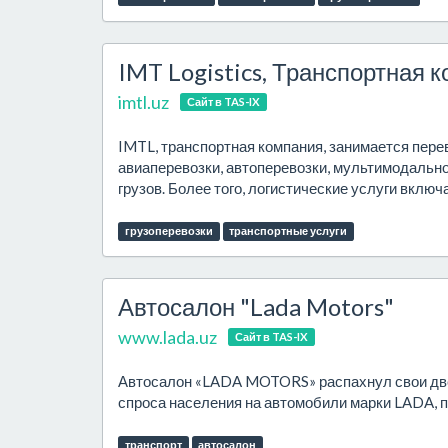
IMT Logistics, Транспортная 
imtl.uz
Сайт в TAS-IX
IMTL, транспортная компания, занимается пере
авиаперевозки, автоперевозки, мультимодально
грузов. Более того, логистические услуги включ
грузоперевозки
транспортные услуги
Автосалон "Lada Motors"
www.lada.uz
Сайт в TAS-IX
Автосалон «LADA MOTORS» распахнул свои двер
спроса населения на автомобили марки LADA, 
транспорт
автосалон