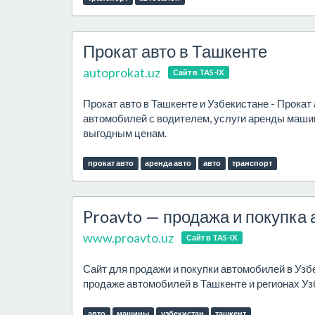
Прокат авто в Ташкенте
autoprokat.uz
Сайт в TAS-IX
Прокат авто в Ташкенте и Узбекистане - Прокат
автомобилей с водителем, услуги аренды машин
выгодным ценам.
прокат авто
аренда авто
авто
транспорт
Proavto — продажа и покупка
www.proavto.uz
Сайт в TAS-IX
Сайт для продажи и покупки автомобилей в Узб
продаже автомобилей в Ташкенте и регионах Уз
авто
машины
узбекистан
ташкент