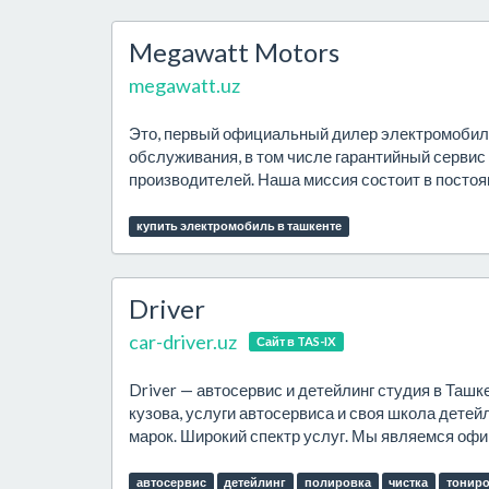
Megawatt Motors
megawatt.uz
Это, первый официальный дилер электромобиле
обслуживания, в том числе гарантийный сервис
производителей. Наша миссия состоит в постоя
купить электромобиль в ташкенте
Driver
car-driver.uz
Сайт в TAS-IX
Driver — автосервис и детейлинг студия в Ташк
кузова, услуги автосервиса и своя школа дете
марок. Широкий спектр услуг. Мы являемся оф
автосервис
детейлинг
полировка
чистка
тонир