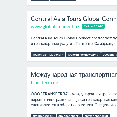
Central Asia Tours Global Conn
www.global-connect.uz
Сайт в TAS-IX
Central Asia Tours Global Connect предлагает 
и транспортные услуги в Ташкенте, Самарканде, 
транспортные услуги
туристические услуги
Узбекист
Международная транспортная
transferra.net
ООО "TRANSFERRA" - международная транспор
перспективно развивающаяся транспортная ком
специалистов в области логистики. Специализир
автоперевозки
авиаперевозки
грузоперевозки