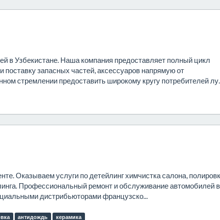
й в Узбекистане. Наша компания предоставляет полный цикл
 и поставку запасных частей, аксессуаров напрямую от
нном стремлении предоставить широкому кругу потребителей лу..
енте. Оказываем услуги по детейлинг химчистка салона, полиров
йлинга. Профессиональный ремонт и обслуживание автомобилей 
ициальными дистрибьюторами французско...
овка
антидождь
керамика