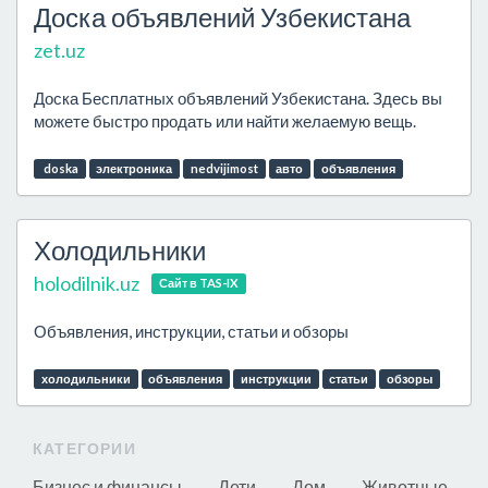
Доска объявлений Узбекистана
zet.uz
Доска Бесплатных объявлений Узбекистана. Здесь вы
можете быстро продать или найти желаемую вещь.
doska
электроника
nedvijimost
авто
объявления
Холодильники
holodilnik.uz
Сайт в TAS-IX
Объявления, инструкции, статьи и обзоры
холодильники
объявления
инструкции
статьи
обзоры
КАТЕГОРИИ
Бизнес и финансы
Дети
Дом
Животные