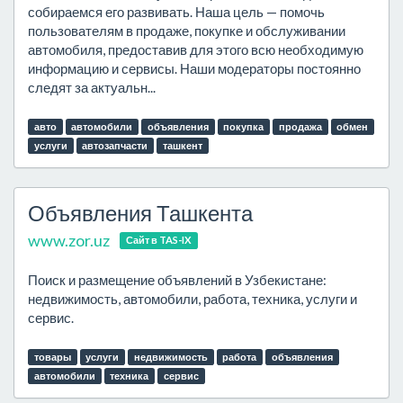
собираемся его развивать. Наша цель — помочь
пользователям в продаже, покупке и обслуживании
автомобиля, предоставив для этого всю необходимую
информацию и сервисы. Наши модераторы постоянно
следят за актуальн...
авто
автомобили
объявления
покупка
продажа
обмен
услуги
автозапчасти
ташкент
Объявления Ташкента
www.zor.uz
Сайт в TAS-IX
Поиск и размещение объявлений в Узбекистане:
недвижимость, автомобили, работа, техника, услуги и
сервис.
товары
услуги
недвижимость
работа
объявления
автомобили
техника
сервис