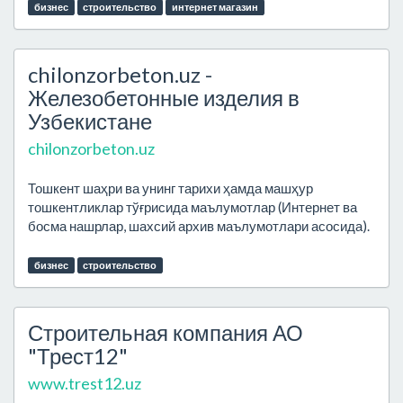
бизнес
строительство
интернет магазин
chilonzorbeton.uz -
Железобетонные изделия в
Узбекистане
chilonzorbeton.uz
Тошкент шаҳри ва унинг тарихи ҳамда машҳур
тошкентликлар тўғрисида маълумотлар (Интернет ва
босма нашрлар, шахсий архив маълумотлари асосида).
бизнес
строительство
Строительная компания АО
"Трест12"
www.trest12.uz