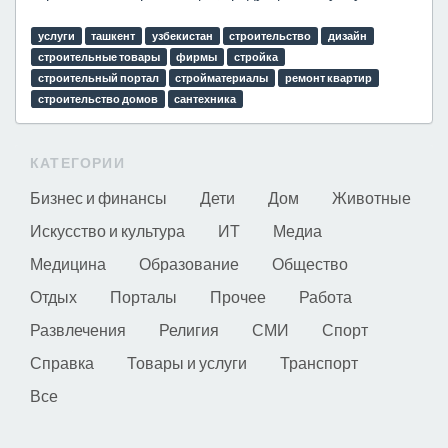
услуги
ташкент
узбекистан
строительство
дизайн
строительные товары
фирмы
стройка
строительный портал
стройматериалы
ремонт квартир
строительство домов
сантехника
КАТЕГОРИИ
Бизнес и финансы
Дети
Дом
Животные
Искусство и культура
ИТ
Медиа
Медицина
Образование
Общество
Отдых
Порталы
Прочее
Работа
Развлечения
Религия
СМИ
Спорт
Справка
Товары и услуги
Транспорт
Все