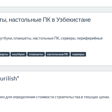
ты, настольные ПК в Узбекистане
оутбуки, планшеты, настольные ПК, серверы, периферийные
карты
ноутбуки
планшеты
настольные ПК
серверы
rilish"
ен для определения стоимости строительства в текущих ценах.