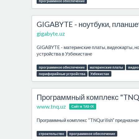
программное обеспечение
GIGABYTE - ноутбуки, планше
gigabyte.uz
GIGABYTE - материнские платы, видеокарты, н
устройства в Узбекистане
программное обеспечение
материнские платы
видео
периферийные устройства
Узбекистан
Программный комплекс "TNQu
www.tnq.uz
Сайт в TAS-IX
Программный комплекс “TNQurilish” предназнач
строительство
программное обеспечение