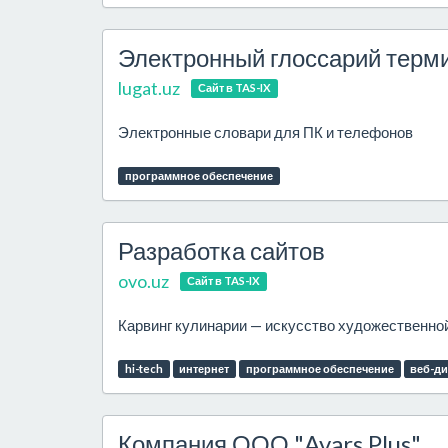
Электронный глоссарий терм
lugat.uz
Сайт в TAS-IX
Электронные словари для ПК и телефонов
программное обеспечение
Разработка сайтов
ovo.uz
Сайт в TAS-IX
Карвинг кулинарии — искусство художественной
hi-tech
интернет
программное обеспечение
веб-д
Компания ООО "Avars Plus"