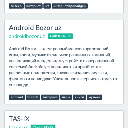
hi-tech
интернет
ит
интернет провайдер
Android Bozor uz
androidbozor.uz
Сайт в TAS-IX
Android Bozor — электронный магазин приложений,
игры, книги, музыки и фильмов различных компаний,
позволяющий владельцам устройств с операционной
системой Android устанавливать и приобретать
различные приложения, книжные издания, музыки,
фильмов и периодики. Уникальность сервиса в том, что
он находи...
android
hi-tech
интернет
игры
книги
музыки
TAS-IX
tas-ix.uz
Сайт в TAS-IX