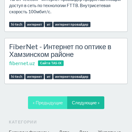
доступ в сеть по технологии FTTB. Внутрисетевая
скорость 100мбит/с.
hi-tech
интернет
ит
интернет провайдер
FiberNet - Интернет по оптике в
Хамзинском районе
fibernet.uz
Сайт в TAS-IX
hi-tech
интернет
ит
интернет провайдер
« Предыдущие
Следующие »
КАТЕГОРИИ