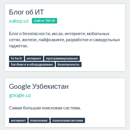
Блог об ИТ
xakep.uz
Сайт в TAS-IX
Блог о безопасности, иксах, интернете, мобильных
сетях, железе, лайфхакинге, разработке и самодельных
гаджетах.
hi-tech
интернет
программирование
hardware и оборудование
безопасность
Google Узбекистан
google.uz
Самая большая поисковая система.
интернет
поисковик
поисковая система