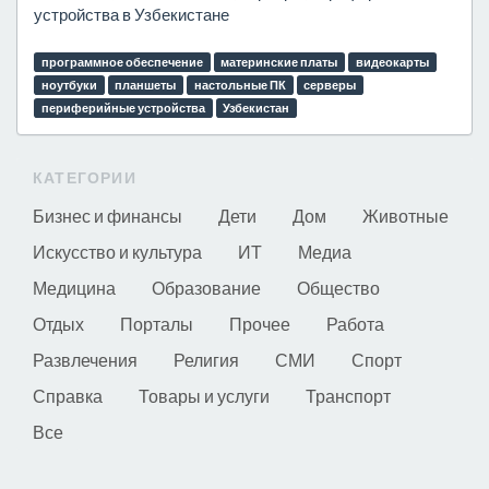
устройства в Узбекистане
программное обеспечение
материнские платы
видеокарты
ноутбуки
планшеты
настольные ПК
серверы
периферийные устройства
Узбекистан
КАТЕГОРИИ
Бизнес и финансы
Дети
Дом
Животные
Искусство и культура
ИТ
Медиа
Медицина
Образование
Общество
Отдых
Порталы
Прочее
Работа
Развлечения
Религия
СМИ
Спорт
Справка
Товары и услуги
Транспорт
Все