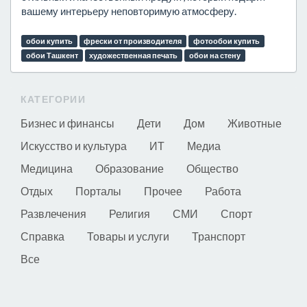
вашему интерьеру неповторимую атмосферу.
обои купить
фрески от производителя
фотообои купить
обои Ташкент
художественная печать
обои на стену
КАТЕГОРИИ
Бизнес и финансы
Дети
Дом
Животные
Искусство и культура
ИТ
Медиа
Медицина
Образование
Общество
Отдых
Порталы
Прочее
Работа
Развлечения
Религия
СМИ
Спорт
Справка
Товары и услуги
Транспорт
Все