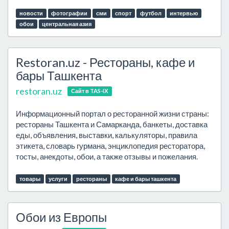
новости
фотографии
сми
спорт
футбол
интервью
обои
центральная азия
Restoran.uz - Рестораны, кафе и
бары Ташкента
restoran.uz
Сайт в TAS-IX
Информационный портал о ресторанной жизни страны:
рестораны Ташкента и Самарканда, банкеты, доставка
еды, объявления, выставки, калькуляторы, правила
этикета, словарь гурмана, энциклопедия ресторатора,
тосты, анекдоты, обои, а также отзывы и пожелания.
товары
услуги
рестораны
кафе и бары ташкента
Обои из Европы