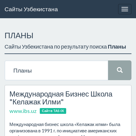
Сайты Узбекистана
Togg
navig
ПЛАНЫ
Сайты Узбекистана по результату поиска
Планы
Международная Бизнес Школа
"Келажак Илми"
www.ibs.uz
Сайт в TAS-IX
Международная бизнес школа «Келажак илми» была
организована в 1991 г. по инициативе американских