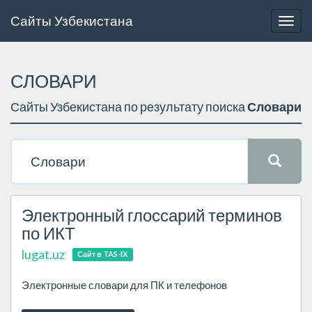
Сайты Узбекистана
Togg
navig
СЛОВАРИ
Сайты Узбекистана по результату поиска
Словари
Электронный глоссарий терминов
по ИКТ
lugat.uz
Сайт в TAS-IX
Электронные словари для ПК и телефонов