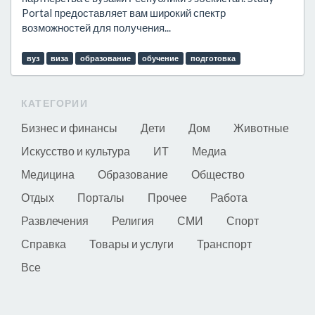
Portal предоставляет вам широкий спектр
возможностей для получения...
вуз
виза
образование
обучение
подготовка
КАТЕГОРИИ
Бизнес и финансы
Дети
Дом
Животные
Искусство и культура
ИТ
Медиа
Медицина
Образование
Общество
Отдых
Порталы
Прочее
Работа
Развлечения
Религия
СМИ
Спорт
Справка
Товары и услуги
Транспорт
Все