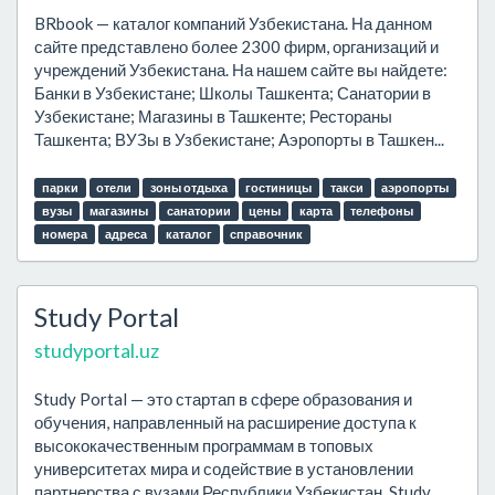
BRbook — каталог компаний Узбекистана. На данном
сайте представлено более 2300 фирм, организаций и
учреждений Узбекистана. На нашем сайте вы найдете:
Банки в Узбекистане; Школы Ташкента; Санатории в
Узбекистане; Магазины в Ташкенте; Рестораны
Ташкента; ВУЗы в Узбекистане; Аэропорты в Ташкен...
парки
отели
зоны отдыха
гостиницы
такси
аэропорты
вузы
магазины
санатории
цены
карта
телефоны
номера
адреса
каталог
справочник
Study Portal
studyportal.uz
Study Portal — это стартап в сфере образования и
обучения, направленный на расширение доступа к
высококачественным программам в топовых
университетах мира и содействие в установлении
партнерства с вузами Республики Узбекистан. Study